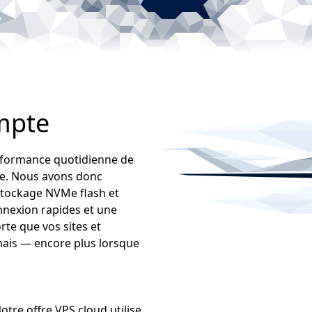
mpte
erformance quotidienne de
de. Nous avons donc
stockage NVMe flash et
nnexion rapides et une
rte que vos sites et
mais — encore plus lorsque
Notre offre VPS cloud utilise