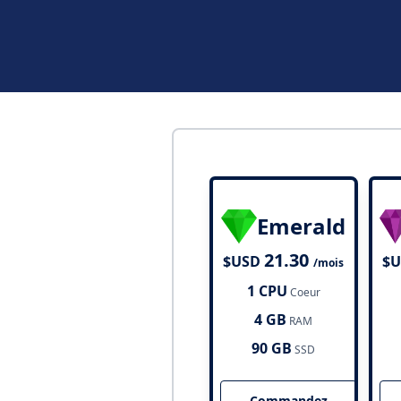
Emerald
21.30
$USD
$
/mois
1 CPU
Coeur
4 GB
RAM
90 GB
SSD
Commandez