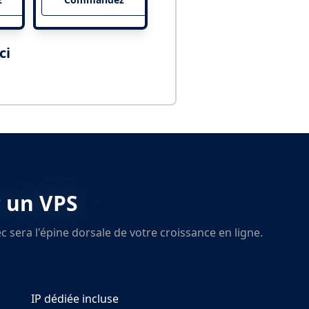
ci
c un VPS
 sera l'épine dorsale de votre croissance en ligne.
IP dédiée incluse