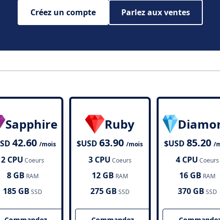
Créez un compte
Parlez aux ventes
Sapphire
Ruby
Diamo
42.60
63.90
85.20
USD
$USD
$USD
/mois
/mois
/
2 CPU
3 CPU
4 CPU
Coeurs
Coeurs
Coeurs
8 GB
12 GB
16 GB
RAM
RAM
RAM
185 GB
275 GB
370 GB
SSD
SSD
SSD
Commandez
Commandez
Commande