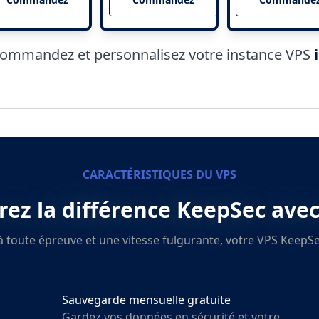
ommandez et personnalisez votre instance VPS
i
CARACTÉRISTIQUES DU VPS
ez la différence KeepSec ave
 toute épreuve et une vitesse fulgurante, votre VPS KeepSec
Sauvegarde mensuelle gratuite
Gardez vos données en sécurité et votre