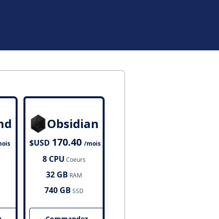
nd
Obsidian
170.40
$USD
mois
/mois
8 CPU
Coeurs
32 GB
RAM
740 GB
SSD
z
Commandez